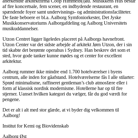
anerkendte arkitektfirma Coop Himmelb(l)au. Musikkens Hus består
af fire koncertsale, fem scener, en indbydende restaurant, en
spændende foyer samt undervisnings- og administrationsfaciliteter.
De faste beboere er bl.a. Aalborg Symfoniorkester, Det Jyske
Musikkonservatoriums Aalborgafdeling og Aalborg Universitets
musikuddannelser.
Utzon Centret ligger ligeledes placeret på Aalborgs havnefront.
Utzon Center var det sidste arbejde af arkitekt Jørn Utzon, der i sin
tid skabte det berømte operahus i Sydney. Han beskrev det som et
sted, hvor gode tanker kunne mødes og et center for excellent
arkitektur.
Aalborg rummer ikke mindre end 1.700 hotelværelser i byens
centrum, alle inden for gåafstand. Hotelværelserne fås I alle stilarter:
Sprød minimalisme, raffineret gentleman’s club atmosfære eller i
form af klassisk nordisk modernisme. Hotellerne har op til fire
stjerner. Uanset hvilken kategori du vælger, får du god værdi for
pengene.
Det er alt i alt med stor glæde, at vi byder dig velkommen til
Aalborg!
Institut for Kemi og Biovidenskab
Aalborg Øst