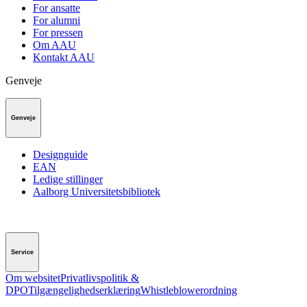
For ansatte
For alumni
For pressen
Om AAU
Kontakt AAU
Genveje
Genveje
Designguide
EAN
Ledige stillinger
Aalborg Universitetsbibliotek
Service
Om websitet
Privatlivspolitik &
DPO
Tilgængelighedserklæring
Whistleblowerordning