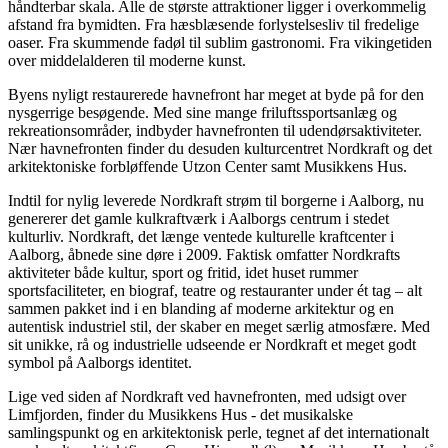
håndterbar skala. Alle de største attraktioner ligger i overkommelig
afstand fra bymidten. Fra hæsblæsende forlystelsesliv til fredelige
oaser. Fra skummende fadøl til sublim gastronomi. Fra vikingetiden
over middelalderen til moderne kunst.
Byens nyligt restaurerede havnefront har meget at byde på for den
nysgerrige besøgende. Med sine mange friluftssportsanlæg og
rekreationsområder, indbyder havnefronten til udendørsaktiviteter.
Nær havnefronten finder du desuden kulturcentret Nordkraft og det
arkitektoniske forbløffende Utzon Center samt Musikkens Hus.
Indtil for nylig leverede Nordkraft strøm til borgerne i Aalborg, nu
genererer det gamle kulkraftværk i Aalborgs centrum i stedet
kulturliv. Nordkraft, det længe ventede kulturelle kraftcenter i
Aalborg, åbnede sine døre i 2009. Faktisk omfatter Nordkrafts
aktiviteter både kultur, sport og fritid, idet huset rummer
sportsfaciliteter, en biograf, teatre og restauranter under ét tag – alt
sammen pakket ind i en blanding af moderne arkitektur og en
autentisk industriel stil, der skaber en meget særlig atmosfære. Med
sit unikke, rå og industrielle udseende er Nordkraft et meget godt
symbol på Aalborgs identitet.
Lige ved siden af Nordkraft ved havnefronten, med udsigt over
Limfjorden, finder du Musikkens Hus - det musikalske
samlingspunkt og en arkitektonisk perle, tegnet af det internationalt