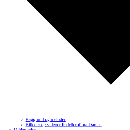
Baggrund og metoder
Billeder og videoer fra Microflora Danica
Uddannelse